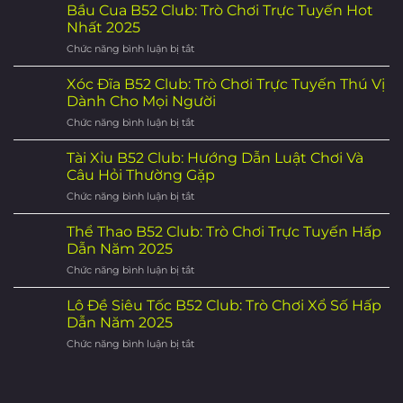
Bầu Cua B52 Club: Trò Chơi Trực Tuyến Hot
Nhất 2025
ở
Chức năng bình luận bị tắt
Bầu
Cua
Xóc Đĩa B52 Club: Trò Chơi Trực Tuyến Thú Vị
B52
Dành Cho Mọi Người
Club:
ở
Chức năng bình luận bị tắt
Trò
Xóc
Chơi
Đĩa
Trực
Tài Xỉu B52 Club: Hướng Dẫn Luật Chơi Và
B52
Tuyến
Câu Hỏi Thường Gặp
Club:
Hot
ở
Chức năng bình luận bị tắt
Trò
Nhất
Tài
Chơi
2025
Xỉu
Trực
Thể Thao B52 Club: Trò Chơi Trực Tuyến Hấp
B52
Tuyến
Dẫn Năm 2025
Club:
Thú
ở
Chức năng bình luận bị tắt
Hướng
Vị
Thể
Dẫn
Dành
Thao
Luật
Lô Đề Siêu Tốc B52 Club: Trò Chơi Xổ Số Hấp
Cho
B52
Chơi
Dẫn Năm 2025
Mọi
Club:
Và
Người
ở
Chức năng bình luận bị tắt
Trò
Câu
Lô
Chơi
Hỏi
Đề
Trực
Thường
Siêu
Tuyến
Gặp