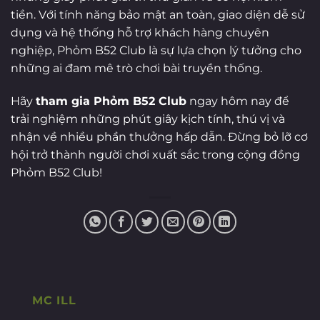
tiền. Với tính năng bảo mật an toàn, giao diện dễ sử
dụng và hệ thống hỗ trợ khách hàng chuyên
nghiệp, Phỏm B52 Club là sự lựa chọn lý tưởng cho
những ai đam mê trò chơi bài truyền thống.
Hãy
tham gia Phỏm B52 Club
ngay hôm nay để
trải nghiệm những phút giây kịch tính, thú vị và
nhận về nhiều phần thưởng hấp dẫn. Đừng bỏ lỡ cơ
hội trở thành người chơi xuất sắc trong cộng đồng
Phỏm B52 Club!
MC ILL