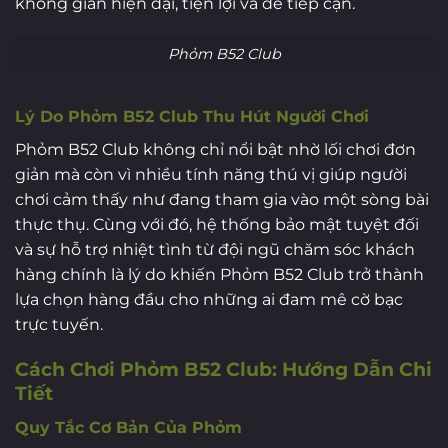
không gian hiện đại, tiện lợi và dễ tiếp cận.
Phỏm B52 Club
Lý Do Phỏm B52 Club Thu Hút Người Chơi
Phỏm B52 Club không chỉ nổi bật nhờ lối chơi đơn
giản mà còn vì nhiều tính năng thú vị giúp người
chơi cảm thấy như đang tham gia vào một sòng bài
thực thụ. Cùng với đó, hệ thống bảo mật tuyệt đối
và sự hỗ trợ nhiệt tình từ đội ngũ chăm sóc khách
hàng chính là lý do khiến Phỏm B52 Club trở thành
lựa chọn hàng đầu cho những ai đam mê cờ bạc
trực tuyến.
Cách Chơi Phỏm B52 Club: Hướng Dẫn Chi
Tiết
Quy Tắc Cơ Bản Của Phỏm