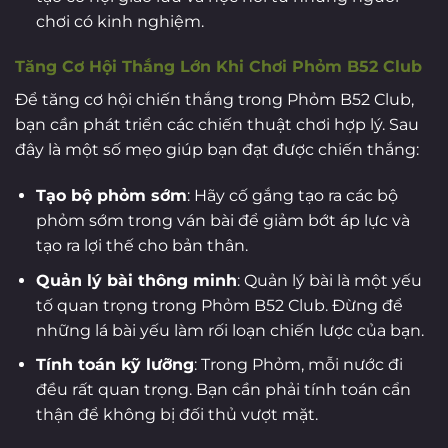
chơi có kinh nghiệm.
Tăng Cơ Hội Thắng Lớn Khi Chơi Phỏm B52 Club
Để tăng cơ hội chiến thắng trong Phỏm B52 Club,
bạn cần phát triển các chiến thuật chơi hợp lý. Sau
đây là một số mẹo giúp bạn đạt được chiến thắng:
Tạo bộ phỏm sớm
: Hãy cố gắng tạo ra các bộ
phỏm sớm trong ván bài để giảm bớt áp lực và
tạo ra lợi thế cho bản thân.
Quản lý bài thông minh
: Quản lý bài là một yếu
tố quan trọng trong Phỏm B52 Club. Đừng để
những lá bài yếu làm rối loạn chiến lược của bạn.
Tính toán kỹ lưỡng
: Trong Phỏm, mỗi nước đi
đều rất quan trọng. Bạn cần phải tính toán cẩn
thận để không bị đối thủ vượt mặt.